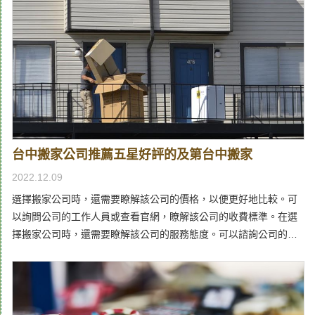
用，台中鄉親應正確斷捨離首先第一個影響搬家費用的要素，一定
和貨物量有所相關，如果要搬到台中的貨物量高的話，就需要更多
的車輛和人力，自然在報價上就會更高，因此搬家公司推薦在正式
搬運前，最好下定決心好好斷捨離，將不需要的物品提前丟棄，無
論是搬到彰化或是台中，都能用更低的價格搬家，開心地展開新生
活。與台中距離遠近，決定搬家費用高低而另一個決定價格的，還
有距離的遠近，例如某個台中市民要搬家，如果只是要換區搬家，
沒有離開台中的話，搬家費用就會相對低，但是如果要跨縣市搬家
台中搬家公司推薦五星好評的及第台中搬家
到彰化、南投甚至台北、高雄、花蓮等較遠地區，價格就會提高更
多，如果您有長距離搬運的需求，及第搬家公司推薦，可以考慮一
2022.12.09
次性定價的精緻搬家，藉此獲得更清楚的報價。大樓樓層、電梯、
選擇搬家公司時，還需要瞭解該公司的價格，以便更好地比較。可
貨車區影響台中搬家的費用除了貨物量和距離以外，搬運的難度也
以詢問公司的工作人員或查看官網，瞭解該公司的收費標準。在選
會影響到台中搬家公司的報價，例如有沒有電梯、樓層甚至好不好
擇搬家公司時，還需要瞭解該公司的服務態度。可以諮詢公司的工
停車，都會成為參考的點，不好搬運的地點就會需要更多人力和時
作人員，瞭解他們是否熱情、專業、友好。也可以諮詢之前使用過
間投入，這些都是搬家費用的影響因子，如果不想要在現場被加
該公司服務的客戶，瞭解他們的真實感受。想找好的台中搬家公司
價，先到台中新住處場勘就很重要，不管是確認動線，或者先和管
嗎?選擇搬家公司是一件很重要的事情，需要仔細考慮。以下是一些
委會租借好停車的地方停貨車，都能有效的減少額外加價的機會。
建議，希望能幫助您選擇合適的搬家公司：瞭解地區內搬家公司的