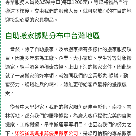
專業服務人員及3.5噸專車(每車1200元)，等您將物品自行
搬運下樓後，交由我們的服務人員，就可以放心的在目的地
迎接您心愛的家具物品。
自助搬家據點分布中台灣地區
當然，除了
自助搬家
，及第搬家還有多樣化的搬家服務項
目，因為多年來為工廠、企業、大小家庭、學生等等對象搬
過家，經手過各項稀奇古怪、上山下海的搬家案件，因此練
就了一身搬家的好本領，就如同我們的企業形象-螞蟻，勤
奮努力、螞蟻雄兵的精神，總能更帶給客戶最棒的搬家感
受。
從台中大里起家，我們的搬家觸角延伸至彰化、南投、雲
林等地，都有我們的服務據點，為廣大客戶提供完美的自助
搬家、工廠搬遷、吊車搬運等等項目。也因為我們的努力之
下，
榮獲崔媽媽推薦優良搬家公司
，是您可信賴的專業搬家