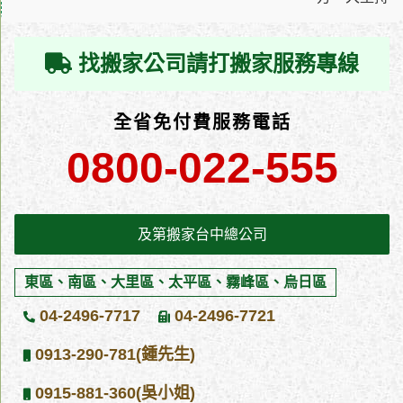
年國曆年底、農曆年前、農曆七月前，都是台中搬家公司的旺季，
台中及第搬家公司都會針對每一個仔細的包裹與保護，藉此確保您
其實也是全國搬家的大日，或是開學季、畢業季，這些時間都是搬
心愛的模型，都可以得到妥善的攜帶，並且安全的進行台中搬家。
家公司的大旺季。及第台中搬家貨運公司提醒有台中搬家、彰化搬
找搬家公司請打搬家服務專線
使用精緻搬家除了專業的搬運過程和代客打包之外，還有許多其他
家、南投搬家需求的朋友，可以及早規劃搬家時間，避開搬家旺
的好處，例如事前決定好定位的狀況下，搬家公司都可以提前幫您
季，可以獲得比較優惠的搬家服務價格，關於台中搬家公司費用計
定位，模型櫃、床板、家具位置等，讓您可以更快速的開啟台中生
全省免付費服務電話
算的相關問題，也可以電話諮詢專業的台中搬家及第搬家， 全省免
活。萬一搬家過程中有任何問題也會以負責任的態度處理，讓台中
付費服務電：0800-022-555 暑期南投搬家公司不好找嗎? 南投是台
0800-022-555
鄉親得到最好的搬家體驗。 等身模型等大型物件也可以！讓台中專
灣唯一不靠海的縣市，相較於農曆節前搬完新家的旺季習慣，及第
業的搬家公司幫助您 對於狂熱的收集家來說，絕對都有在家中放置
搬家貨運公司提供全省搬家服務，南投搬家就找 南投搬家dcard推
大型模型的夢想，例如1：1大小的人型模型，或者許多比人還大的
薦 的優質南投搬家公司，夏季暑期南投搬家公司服務的多數都是學
巨型模型。但這類大型的模型對於搬家到台中可是一大工程，如果
及第搬家台中總公司
生搬家、搬宿舍的委託，及第 南投搬家公司 也提醒要搬家的民眾記
您也有大型物件的搬運需求，無論是GK模型、大型模型、鋼琴、大
得提早預約，南投搬家，就找有20年搬家經驗，網路、客戶一致推
型傢俱、藝術品等，搬家公司推薦您都可以尋求及第搬家專業的服
薦的南投搬家口碑最好的及第南投搬家貨運公司。 彰化搬家公司如
東區、南區、大里區、太平區、霧峰區、烏日區
務。 及第台中搬家針對大型的單一物件，也可以提供相關的業務協
何找?想找優質的彰化搬家公司首先要瞭解搬家公司的信譽，在選擇
助，並且會在了解貨品特性和脆弱處之後，對這些位置進行防護加
04-2496-7717
04-2496-7721
彰化搬家公司時，要瞭解該公司的信譽，及第搬家貨運公司是網路
強，以降低搬運碰撞造成損傷。如果條件允許的話，台中及第搬家
一致推薦的優質彰化搬家公司，2010年5月就是行政院消費者保護
0913-290-781(鍾先生)
公司也可以提供吊車進行搬運，不僅可以大幅減少在樓梯間摩擦損
委員會認定之消保團體審核授證《全國優良搬家公司》。及第彰化
壞的機會，也可以快速的搬運定位，讓您的台中搬家過程既省心也
0915-881-360(吳小姐)
搬家公司強烈建議貨比三家、多聽多比較，及第彰化搬家公司的口
省力。 台中搬家最好的服務都在這！專業、負責都是我們公司堅持