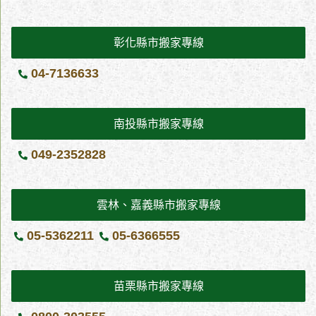
碑是公司最為重視的企業理念。搬家公司推薦網路ptt上輸入 台中搬
的訴求 搬家對於大多數台中人來說，都是一件相當需要專業，也非
家公司推薦 的訊息千萬條，台中搬家公司推薦的訊息真偽要如何判
常費力的事情，如果您有相關的需求，尋求專業的搬家公司，絕對
彰化縣市搬家專線
斷，及第台中搬家公司建議您多比較真正有車輛、吊車、人員有歷
是更好的選擇，例如台中的及第搬家就是極佳的選擇！ 及第作為台
史口碑的公司來服務，在選擇搬家公司時，還需要比較多家公司的
中具有好口碑的搬家公司，除了提供專門搬運服務外，對於報價方
04-7136633
服務，包括服務內容、價格、服務態度等。這樣可以選擇出最適合
面也相當公道，絕對不會胡亂加價，造成顧客有不好的體驗，同時
自己的公司。如果是首次搬家，很多人最常問就是：搬家公司如何
在台中搬家全部的過程，都會保持專業與負責任的態度，就讓我們
找才安全又便宜，台中搬家公司經驗豐富的及第搬家公司，建議客
來協助您全部的搬家過程，並且在台中開啟您愉快的新生活。
南投縣市搬家專線
戶還是要多看看評價、多聽聽別人的推薦，多聽、多問、多看、多
打聽、多溝通，搬家公司首推台中搬家公司及第搬家。彰化搬家公
049-2352828
司費用怎麼算？搬家一定要先約看現場估價，因為包含車程、距
離、樓層、有無電梯、吊車、搬運物品多少、大車、小車要幾車、
有無跨縣市、精緻搬家、自助搬家……. ，很多的因素都會影響到搬
雲林、嘉義縣市搬家專線
家公司費用的計算，彰化搬家公司還是建議搬家一定要先約看現場
05-5362211
05-6366555
估價、簽約。 台中搬家公司精緻搬家什麼是『精緻搬家』？一般要
搬家的傢俱數量、內容類型較多，還是強烈建議交給專業的搬家公
司提供的精緻搬家服務會比較省事。尤其例如︰家中有高檔大型家
苗栗縣市搬家專線
具、樂器、雕塑、大型保險櫃等等，這類的甚至需要用到有吊降功
能的搬家吊車，更需要精緻的包裹照顧；反之像是精緻的獎牌、小