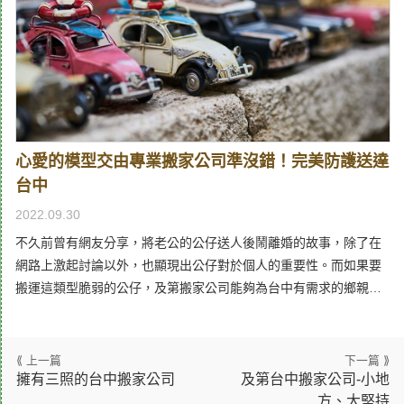
大型件、特殊件增加搬家費用，與台中搬家先行溝通很重要而在各
信息：例如在台中就上網搜尋『台中搬家』或『台中搬家公司推
種貨物中，如果有一些大型件或者特殊件，例如實木家具、鋼琴、
薦』在南投就上網搜尋『南投搬家』或『南投搬家公司推薦』，可
珍貴的藝術品等，最好都提前和台中搬家公司溝通，藉此將價格談
以上網搜索，也可以詢問朋友或同事，以便瞭解該搬家公司的情
妥，又或者要用精緻搬家的方式搬至台中，透過這樣事前溝通，不
況。在選擇搬家公司時，需要瞭解該公司的資訊，包括公司名稱、
僅搬家公司可以先做準備，搬家費用也會更公道，避免貨品到了台
位址、電話等。瞭解搬家公司的服務內容：在選擇台中搬家公司
中住處還要被扣押加價，最後兩邊不歡而散。
時，還需要瞭解該公司的服務內容，包括搬家、包裝、運輸等。這
些內容可以通過詢問公司的工作人員或查看官網瞭解。瞭解搬家公
心愛的模型交由專業搬家公司準沒錯！完美防護送達
司的價格：選擇搬家公司時，還需要瞭解該公司的價格，以便更好
台中
地比較。可以詢問公司的工作人員或查看官網，瞭解該公司的收費
標準。瞭解搬家公司的服務態度：在選擇搬家公司時，還需要瞭解
2022.09.30
該公司的服務態度。可以諮詢公司的工作人員，瞭解他們是否熱
不久前曾有網友分享，將老公的公仔送人後鬧離婚的故事，除了在
情、專業、友好。也可以諮詢之前使用過該公司服務的客戶，瞭解
網路上激起討論以外，也顯現出公仔對於個人的重要性。而如果要
他們的真實感受。瞭解搬家公司是否有自己的車子、服務人員團
搬運這類型脆弱的公仔，及第搬家公司能夠為台中有需求的鄉親，
隊，以免找到仲介的人，再轉包給搬家公司，發生問題，無法解
準備相應的服務，無論多大數量的公仔，台中專業搬家公司都會仔
決。 文章目錄台中搬家公司大月時間是甚麼時候?暑期南投搬家公
細的包覆進行保護，避免在台中搬家的過程中，遭到損害。 台中鄉
司好找嗎?彰化搬家公司如何找?搬家公司推薦彰化搬家公司費用怎
親都該認識精緻搬家，搬家公司超用心的專業服務 為了讓喜愛公仔
麼算？台中搬家公司精緻搬家台中搬家公司自助搬家 台中搬家公司
的台中鄉親，可以順利的將模型送至新家安放，及第搬家公司推薦
擁有三照的台中搬家公司
及第台中搬家公司-小地
大月時間是甚麼時候? 在ptt上找台中搬家公司推薦，可以知道，每
方、大堅持
您可以考慮使用精緻搬家，無論有多少數量的模型公仔需要搬運，