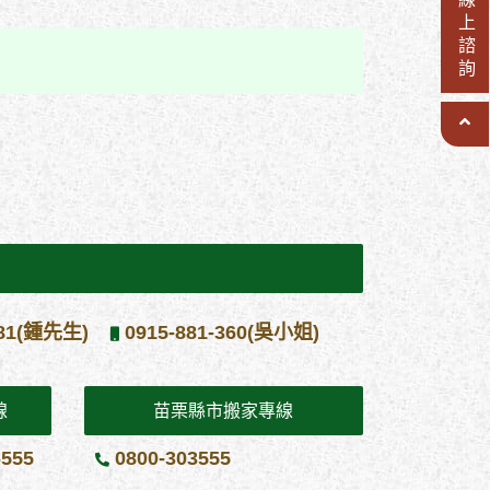
線上諮詢
781(鍾先生)
0915-881-360(吳小姐)
線
苗栗縣市搬家專線
6555
0800-303555