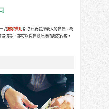
司
一塊
搬家費用
都必須要發揮最大的價值。為
輛設備等，都可以提供最頂級的搬家內容，