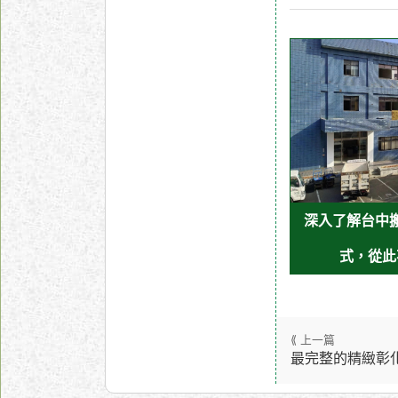
深入了解台中
式，從此
最完整的精緻彰