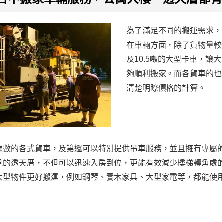
為了滿足不同的搬運需求，
在車輛方面，除了貨物量較低
及10.5噸的大型卡車，
夠順利搬家。而各貨車的也
清楚明瞭價格的計算。
噸數的各式貨車，及第還可以特別提供吊車服務，並且擁有專屬
見的透天厝，不但可以迅速入房到位，更能有效減少樓梯轉角處
大型物件更好搬運，例如鋼琴、實木家具、大型家電等，都能使