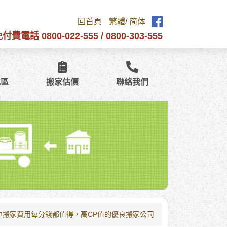
回首頁
繁體/
简体
費電話 0800-022-555 / 0800-303-555
地區
搬家估價
聯絡我們
中搬家費用每分錢都值得，高CP值的優良搬家公司