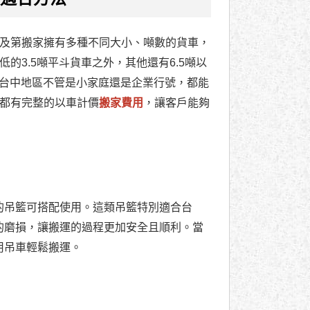
及第搬家擁有多種不同大小、噸數的貨車，
的3.5噸平斗貨車之外，其他還有6.5噸以
讓大台中地區不管是小家庭還是企業行號，都能
都有完整的以車計價
搬家費用
，讓客戶能夠
的吊籃可搭配使用。這類吊籃特別適合台
的磨損，讓搬運的過程更加安全且順利。當
用吊車輕鬆搬運。