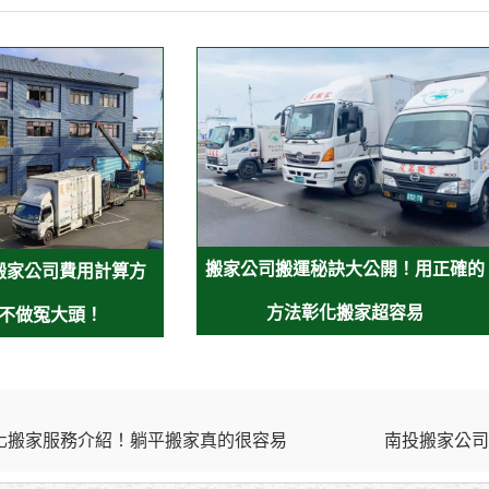
搬家公司搬運秘訣大公開！用正確的
搬家公司費用計算方
方法彰化搬家超容易
不做冤大頭！
化搬家服務介紹！躺平搬家真的很容易
南投搬家公