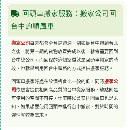
回頭車搬家服務：搬家公司回
台中的順風車
搬家公司
每天都會全台跑透透，例如從台中搬到台北
之後，將第一趟的貨物放置完成以後，就會需要回到
台中總公司，而回程的這個空檔就是回頭車搬家的時
段，也就是利用回台中順路的方式提供搬家服務。
回頭車搬家好處在於價格會比一般的低，同時
搬家公
司
依然會提供相同高品質的台中搬家服務，缺點則是
可使用的空間不可控，什麼時候會安排回頭車也是未
知，如果想要使用回頭車進行台中搬家，對於時間的
彈性就較為需求。