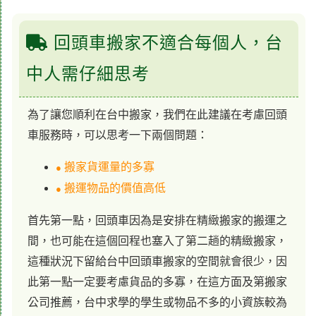
回頭車搬家不適合每個人，台
中人需仔細思考
為了讓您順利在台中搬家，我們在此建議在考慮回頭
車服務時，可以思考一下兩個問題：
搬家貨運量的多寡
●
搬運物品的價值高低
●
首先第一點，回頭車因為是安排在精緻搬家的搬運之
間，也可能在這個回程也塞入了第二趟的精緻搬家，
這種狀況下留給台中回頭車搬家的空間就會很少，因
此第一點一定要考慮貨品的多寡，在這方面及第搬家
公司推薦，台中求學的學生或物品不多的小資族較為