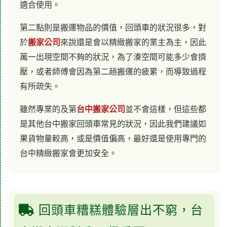
適合使用。
第二點則是搬運物品的價值，回頭車的狀況很多，對
於
搬家公司
來說還是會以精緻搬家的業主為主，因此
萬一出現空間不夠的狀況，為了湊空間可能多少會擠
壓，或者師傅會因為第二趟搬運的疲累，而導致過程
有所疏失。
雖然專業的及第
台中搬家公司
並不會這樣，但這些都
是其他台中搬家回頭車常見的狀況，因此我們建議如
果貨物量較高，或是價值偏高，最好還是使用專門的
台中精緻搬家會更加安全。
回頭車糟糕體驗層出不窮，台