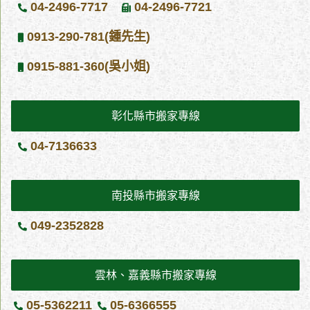
04-2496-7717
04-2496-7721
0913-290-781(鍾先生)
0915-881-360(吳小姐)
彰化縣市搬家專線
04-7136633
南投縣市搬家專線
049-2352828
雲林、嘉義縣市搬家專線
05-5362211
05-6366555