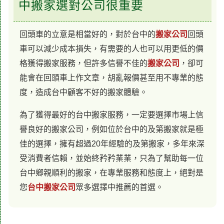
中搬家選對公司很重要
回頭車的立意是相當好的，對於台中的
搬家公司
回頭
車可以減少成本損失，有需要的人也可以用更低的價
格獲得搬家服務，但許多信譽不佳的
搬家公司
，卻可
能會在回頭車上作文章，胡亂報價甚至用不專業的態
度，造成台中顧客不好的搬家體驗。
為了獲得最好的台中搬家服務，一定要選擇市場上信
譽良好的搬家公司，例如位於台中的及第搬家就是極
佳的選擇，擁有超過20年經驗的及第搬家，多年來深
受消費者信賴，並始終矜矜業業，只為了幫助每一位
台中鄉親順利的搬家，在專業服務和態度上，絕對是
您
台中搬家公司
眾多選擇中推薦的首選。