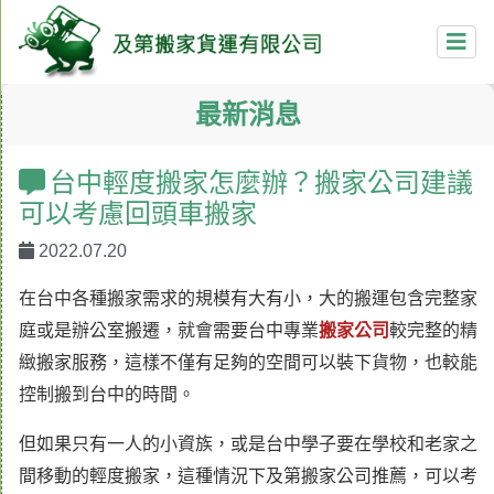
最新消息
台中輕度搬家怎麼辦？搬家公司建議
可以考慮回頭車搬家
2022.07.20
在台中各種搬家需求的規模有大有小，大的搬運包含完整家
庭或是辦公室搬遷，就會需要台中專業
搬家公司
較完整的精
緻搬家服務，這樣不僅有足夠的空間可以裝下貨物，也較能
控制搬到台中的時間。
但如果只有一人的小資族，或是台中學子要在學校和老家之
間移動的輕度搬家，這種情況下及第搬家公司推薦，可以考