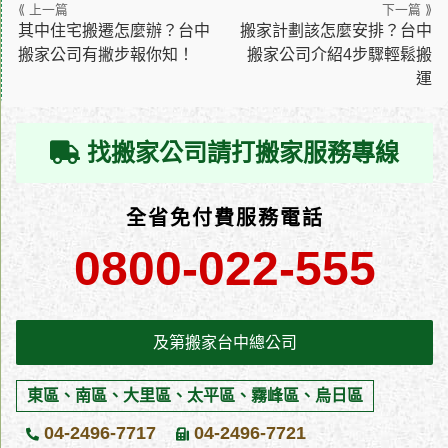
好，很容易就會拖到過年，如果想要在年前順利搬遷完成，及第彰
大型件、特殊件增加搬家費用，與台中搬家先行溝通很重要而在各
化搬家公司建議，以下這幾點配套一定要做好！快狠準與搬運公司
其中住宅搬遷怎麼辦？台中
搬家計劃該怎麼安排？台中
種貨物中，如果有一些大型件或者特殊件，例如實木家具、鋼琴、
搬家公司有撇步報你知！
搬家公司介紹4步驟輕鬆搬
下決定，彰化搬家的好日子不等人在過年前想要好好搬家，同時又
珍貴的藝術品等，最好都提前和台中搬家公司溝通，藉此將價格談
運
要符合好的入厝日的話，快狠準絕對是非常重要的，搬家公司在年
妥，又或者要用精緻搬家的方式搬至台中，透過這樣事前溝通，不
前的期間相對忙碌不少，因此如果確定要搬的話，最好越早卡位越
僅搬家公司可以先做準備，搬家費用也會更公道，避免貨品到了台
好，及第搬家公司在中部地區有多個據點，除了大里搬家總部主要
中住處還要被扣押加價，最後兩邊不歡而散。
找搬家公司請打搬家服務專線
服務大台中之外，在彰化、雲林、南投、苗栗，也都有我們搬家公
司的據點，隨時都歡迎和我們連繫。年前搬家大旺季，提前與彰化
搬家公司協調避免紛爭俗話說欲速則不達，當有搬家需求時在「價
全省免付費服務電話
錢」部分還是要好好喬，為此及第大里搬家在估價方面具有極高的
0800-022-555
專業性，不管您的住所是在彰化或是雲林，只要您有需要我們搬家
公司都可以到府專人為您估價，並且根據您的需求進行計算與簽訂
合約，只要是有簽合約明明白白的，就絕對不會惡意加價，造成您
的權益受損。減少貨物有助彰化搬家計畫，搬運公司可更快速落位
及第搬家台中總公司
過年前這段時間，除了搬運時間緊迫以外，後續的整理也很不容
易，萬一安排在過年當週才搬入，要好好整理物品真的會欲哭無
東區、南區、大里區、太平區、霧峰區、烏日區
淚，及第彰化搬家公司建議為了避免這個情況，減少貨物絕對能夠
有所幫助。例如假設要從雲林搬家到到台中大里的長途運送，如果
04-2496-7717
04-2496-7721