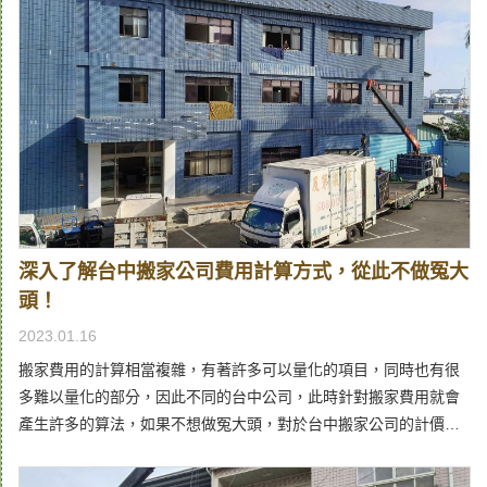
失。如果您也有相關的需求，及第針對全台各區域，不管是大台
中、南投、台北、高雄等地，都有著專業且實在的服務，並且在價
格與服務上，都是眾多搬家公司推薦中的優質首選，不管是小型的
單人搬運，或者大型的單位轉移，除了針對性的專業服務之外，報
價方式也相當公道，絕對是您能信賴的優質單位。到府估算最透明
的搬家價格，給台中鄉親最公道的價格市場上許多有形商品都會有
一定的標價，雖然也會有高低的波動差異，但一般來說不會差異過
大，但是以搬運服務為主的無形商品，不同台中搬家公司，給出的
服務價格卻可能有很大的差異。另外，更可能會有不肖的業者，在
搬運前提供一個價格，當到了現場扣押貨品坐地起價，讓消費者得
深入了解台中搬家公司費用計算方式，從此不做冤大
到奇差無比的體驗。因此為了最大限度地消除疑慮，及第針對搬家
頭！
費用部分，不管您在大台中地區的任何地方，只要一通電話，就會
到府實地估價，在了解貨物量、運送距離、特殊服務等多種層面的
2023.01.16
了解後，就會與您簽約訂定價格，不僅能夠保障最為公道的價格，
搬家費用的計算相當複雜，有著許多可以量化的項目，同時也有很
更保證簽約後不會隨意加價，藉此維護顧客的權益。不同需求服務
多難以量化的部分，因此不同的台中公司，此時針對搬家費用就會
超齊全，台中搬家真的超方便搬到新的地方生活，每一個人的條件
產生許多的算法，如果不想做冤大頭，對於台中搬家公司的計價方
和需求的不一樣，學生或單身社會人士，與一整個家庭，甚至是一
式一定要有所了解！為了讓您更加順利的搬家，同時獲得合理的估
間公司的搬運，需要的規模和貨車大小都會有所不同，如果一間搬
價計算，及第作為台中好口碑的搬家公司，將在此介紹幾個影響搬