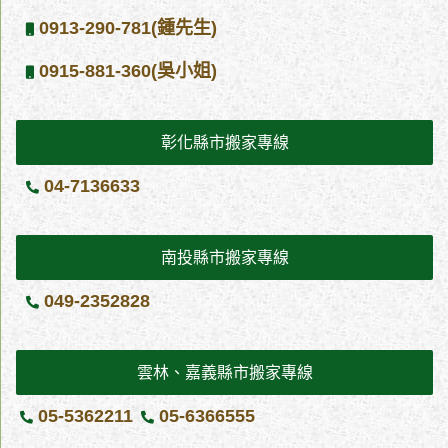
可以減少不必要的物品，對於搬家公司來說不僅會比較好落位，在
0913-290-781(鍾先生)
開價上也會比較低，實際上減少貨物，就是最簡單且直接的搬家妙
方。年前想要無痛搬入彰化？搬家公司建議可考慮精緻搬家年前搬
0915-881-360(吳小姐)
家的大旺季，許多時候不只要和搬家公司規劃搬遷彰化的計畫，在
工作上也可能會相當忙碌，在年末所有的工作都要做總結，也因此
對於這些沒時間的家庭，及第大里搬家建議，可以考慮使用精緻搬
彰化縣市搬家專線
家的方式，減少需要花費的時間。精緻搬家是一種由搬家公司全程
負責的服務，例如從彰化搬至雲林的話，搬家公司會將您您所有的
04-7136633
物品、家具妥善的包裝與保護，如果有必要也會為您拆解家具運
送，到了目的地以後，也會將您的物品歸位，並把家具重新組裝，
當您完成整套服務時，家裡大多數物品都已經由及第大里搬家處理
南投縣市搬家專線
完成，讓您可以快速且輕鬆的「無痛搬家」。
049-2352828
雲林、嘉義縣市搬家專線
05-5362211
05-6366555