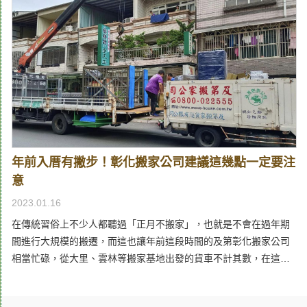
家公司，不能針對不同區域、規模甚至於房子的類型，提供不一樣
運服務價格的要素，藉此避免受到欺騙。貨物數量多寡決定搬家費
的服務內容，就是一個不合格的表現。為此及第台中搬家能夠提供
用，台中鄉親應正確斷捨離首先第一個影響搬家費用的要素，一定
多樣化的方案，如果是個人或單身人士，我們可以提供小型的貨
和貨物量有所相關，如果要搬到台中的貨物量高的話，就需要更多
車，或者可以考慮回頭車、自助搬家的方式。而針對大型的搬運，
的車輛和人力，自然在報價上就會更高，因此搬家公司推薦在正式
也有15噸的卡車可以協助，針對透天厝更可以使用吊車加吊籃的方
搬運前，最好下定決心好好斷捨離，將不需要的物品提前丟棄，無
式，讓您的搬運在安全性與效率上得到雙重的保障。
論是搬到彰化或是台中，都能用更低的價格搬家，開心地展開新生
活。與台中距離遠近，決定搬家費用高低而另一個決定價格的，還
有距離的遠近，例如某個台中市民要搬家，如果只是要換區搬家，
沒有離開台中的話，搬家費用就會相對低，但是如果要跨縣市搬家
年前入厝有撇步！彰化搬家公司建議這幾點一定要注
到彰化、南投甚至台北、高雄、花蓮等較遠地區，價格就會提高更
意
多，如果您有長距離搬運的需求，及第搬家公司推薦，可以考慮一
次性定價的精緻搬家，藉此獲得更清楚的報價。大樓樓層、電梯、
2023.01.16
貨車區影響台中搬家的費用除了貨物量和距離以外，搬運的難度也
在傳統習俗上不少人都聽過「正月不搬家」，也就是不會在過年期
會影響到台中搬家公司的報價，例如有沒有電梯、樓層甚至好不好
間進行大規模的搬遷，而這也讓年前這段時間的及第彰化搬家公司
停車，都會成為參考的點，不好搬運的地點就會需要更多人力和時
相當忙碌，從大里、雲林等搬家基地出發的貨車不計其數，在這段
間投入，這些都是搬家費用的影響因子，如果不想要在現場被加
時間不斷的南北跑，就只為了讓更多家庭可以順利的過好年。但要
價，先到台中新住處場勘就很重要，不管是確認動線，或者先和管
在年前順利搬家可不簡單！大量的需求加上時間的壓力，如果沒喬
委會租借好停車的地方停貨車，都能有效的減少額外加價的機會。