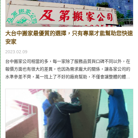
大台中搬家最優質的選擇，只有專業才能幫助您快速
安家
2023.02.09
台中搬家公司相當的多，每一家除了服務品質與口碑不同以外，在
報價方面也有很大的差異，也因為需求龐大的關係，讓各家公司的
水準參差不齊，萬一找上了不好的廠商幫助，不僅會讓整體的體驗
相當差勁，更可能因此需要額外花上不少前來消災，可說得不償
失。如果您也有相關的需求，及第針對全台各區域，不管是大台
中、南投、台北、高雄等地，都有著專業且實在的服務，並且在價
格與服務上，都是眾多搬家公司推薦中的優質首選，不管是小型的
單人搬運，或者大型的單位轉移，除了針對性的專業服務之外，報
價方式也相當公道，絕對是您能信賴的優質單位。到府估算最透明
的搬家價格，給台中鄉親最公道的價格市場上許多有形商品都會有