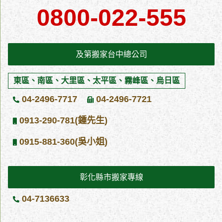
0800-022-555
過程中是否有缺失，並根據遇到的各種狀況進行改進。一家優良搬
家公司的必備條件，就是專業的搬運技術，而技術需要靠無數的經
驗累積，每一次的搬運服務中，及第都會檢討服務過程中是否有缺
失，並根據遇到的各種狀況進行改進。及第台中搬家公司有二十年
及第搬家台中總公司
的專業搬家經驗，更在2011年時，以五車九人的團隊，創造出一千
次搬遷服務的紀錄，能締造出這項紀錄，除了本公司的高效率之
東區、南區、大里區、太平區、霧峰區、烏日區
外，更需要客戶的愛戴，可見及第搬家貨運公司相當值得信任。
不分遠近區域及鄉鎮，及第優良搬家公司均有快速到府免費估
04-2496-7717
04-2496-7721
價的服務，且大、、中、小貨車均備升降尾門，六節吊車最高可吊
0913-290-781(鍾先生)
至五樓，不論是政府機關、公司、工廠、大小家庭、學生套房搬
家，都歡迎與及第聯絡。 及第優良搬家公司聯絡資訊 電話：0800-
0915-881-360(吳小姐)
022-555 傳真：04-2496-7721 地址：台中市大里區成功路507號
彰化縣市搬家專線
04-7136633