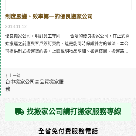
最大的幫手啊！完全不用麻煩家人朋友的代勞。 及第搬家公司的
服務流程也很簡單，先是以電話預約後講定價格，並明定「絕不加
制度嚴謹、效率第一的優良搬家公司
價」，這個超級重要的，身邊有很多朋友被搬家公司海薛一筆就是
因為沒有先講好這個前例！再來就是簽定契約跟打包物品了，原本
2018.11.12
很苦惱去哪裡弄來這麼多箱子把零碎的東西都裝起來，沒想到貼心
優良搬家公司，明訂員工守則 合法的優良搬家公司，在正式開
的及第搬家提供了紙箱、封口膠帶跟籃子，還有拆裝大件傢俱的服
始搬運之前應與客戶簽訂契約，這是能同時保護雙方的做法，本公
務，整個超級周到的。更別說合約本身有損壞賠償跟服務瑕疵賠償
司提供制式搬運契約書，上面載明物品明細、搬運樓層、搬運路線
的，整個很放心，我也大力推薦給我周遭有需要的的親友！
及搬運費用，雙方議定費用後，絕不加價。及第台中搬家公司對客
戶親切有禮、有問必答，但對自家員工卻相當嚴格，要求搬運過程
中，不要碰到、不要掉落、不要投擲、不要腳踩、不坐上面、不要
拖拉傢俱，且搬運時對於可能過重的傢俱勿逞強獨立搬運。 在
台中搬家公司高品質搬家服
務
搬家前，及第搬家貨運公司將派經驗豐富的專業師傅到現場估價，
詳細說明服務及費用計算方式，同時亦提醒客戶搬家前之準備工
作，如打包技巧、配合良辰吉時、預留停車位等，且凡已簽約之客
找搬家公司請打搬家服務專線
戶，本公司免費提供搬家所需紙箱、封口膠帶、籃子及各式專業包
材等，方便客戶打包。 及第優良搬家公司，一年一千次搬遷服務
一家優良搬家公司的必備條件，就是專業的搬運技術，而技術
全省免付費服務電話
需要靠無數的經驗累積，每一次的搬運服務中，及第都會檢討服務