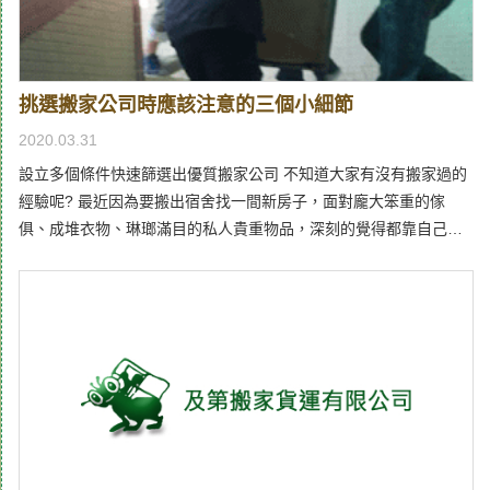
一定的標價，雖然也會有高低的波動差異，但一般來說不會差異過
大，但是以搬運服務為主的無形商品，不同台中搬家公司，給出的
服務價格卻可能有很大的差異。另外，更可能會有不肖的業者，在
搬運前提供一個價格，當到了現場扣押貨品坐地起價，讓消費者得
挑選搬家公司時應該注意的三個小細節
到奇差無比的體驗。因此為了最大限度地消除疑慮，及第針對搬家
費用部分，不管您在大台中地區的任何地方，只要一通電話，就會
2020.03.31
到府實地估價，在了解貨物量、運送距離、特殊服務等多種層面的
設立多個條件快速篩選出優質搬家公司 不知道大家有沒有搬家過的
了解後，就會與您簽約訂定價格，不僅能夠保障最為公道的價格，
經驗呢? 最近因為要搬出宿舍找一間新房子，面對龐大笨重的傢
更保證簽約後不會隨意加價，藉此維護顧客的權益。不同需求服務
俱、成堆衣物、琳瑯滿目的私人貴重物品，深刻的覺得都靠自己一
超齊全，台中搬家真的超方便搬到新的地方生活，每一個人的條件
個人搬運是不可能的！於是我開始在網路上物色好的搬家公司。對
和需求的不一樣，學生或單身社會人士，與一整個家庭，甚至是一
我來說，一間優良的搬家公司必須要「保護物品」、「搬運時不造
間公司的搬運，需要的規模和貨車大小都會有所不同，如果一間搬
成傷害」、「價格經濟實惠」，符合以上幾點才能算是一間優良的
家公司，不能針對不同區域、規模甚至於房子的類型，提供不一樣
搬家公司! 優良的搬家公司經驗分享 花了幾天時間，我最後找到及
的服務內容，就是一個不合格的表現。為此及第台中搬家能夠提供
第搬家公司，他們擁有大台貨車能夠一次滿足大件傢俱的快速搬
多樣化的方案，如果是個人或單身人士，我們可以提供小型的貨
運，司機大哥也非常的細心，運用推車轉過容易被碰撞的角落，必
車，或者可以考慮回頭車、自助搬家的方式。而針對大型的搬運，
要時也會以人力輕輕抬起避免傢俱或建築裝潢的損壞。全程非常的
也有15噸的卡車可以協助，針對透天厝更可以使用吊車加吊籃的方
專業，安靜而快速，沒有過多的吆喝聲，所有職員都帶著麻布手套
式，讓您的搬運在安全性與效率上得到雙重的保障。
和塑膠腳套，不怕搬了新家還要花時間拖地板，簡直就是自助搬家